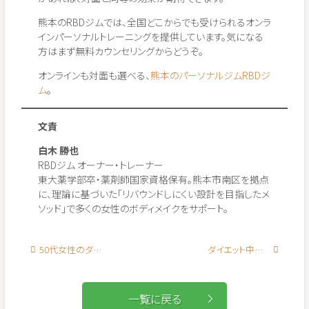
熊本のRBDジムでは、全国どこからでも受けられるオンラ
インパーソナルトレーニングを提供しています。気になる
方はまず無料カウンセリングからどうぞ。
オンラインも対面も選べる、
熊本のパーソナルジムRBDジ
ム
。
文責
白木 勝也
RBDジム オーナー・トレーナー
東大薬学部卒・薬剤師国家資格保有。熊本市南区を拠点
に、理論に基づいた「リバウンドしにくい設計を目指したメ
ソッド」で多くの女性のボディメイクをサポート。
50代女性のダイエット成功法 | 更年期太りを解消する筋トレと食事のコツ
ダイエット中でも食べられるおやつ10選 | 我慢しない間食術
一覧に戻る