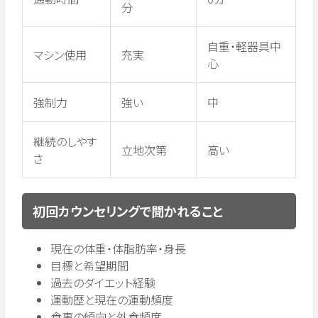
分
自重・軽器具中
マシン使用
充実
心
強制力
強い
中
継続のしやす
立地次第
高い
さ
初回カウンセリングで聞かれること
現在の体重・体脂肪率・身長
目標と希望期間
過去のダイエット経験
運動歴と現在の運動頻度
食事の傾向と外食頻度