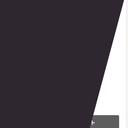
向いている方
仕事や育児で時間が取りにくい
自宅にある程度のスペースがある
多少の自己管理力がある
地方在住で対面の選択肢が限られる
移動の頻度が高い(出張・旅行・実家通い)
向いていない方
強制力がないと続けられない
本格的なマシン使用にこだわりたい
対面の方が安心するメンタル
自宅にスペースが全くない
オンラインPTの選び方5つのポイント