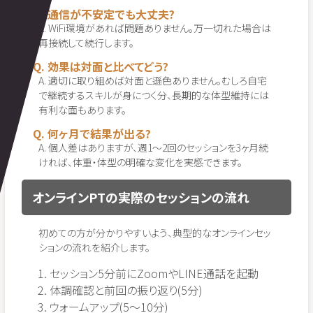
Q. 通信が不安定でも大丈夫?
A. WiFi環境があれば問題ありません。万一切れた場合は
再接続して続行します。
Q. 効果は対面と比べてどう?
A. 適切に取り組めば対面と遜色ありません。むしろ自宅
で継続するスキルが身につく分、長期的な体型維持には
有利な面もあります。
Q. 何ヶ月で結果が出る?
A. 個人差はありますが、週1〜2回のセッションを3ヶ月続
ければ、体重・体型の明確な変化を実感できます。
オンラインPTの実際のセッションの流れ
初めての方が分かりやすいよう、典型的なオンラインセッ
ションの流れを紹介します。
セッション5分前にZoomやLINE通話を起動
体調確認と前回の振り返り(5分)
ウォームアップ(5〜10分)