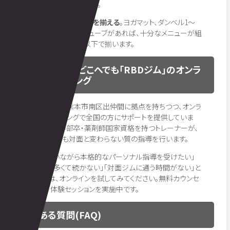
のある台があると便利。
コツ3: 最低限の器具を揃える
。ヨガマット、ダンベル1〜
3kg、トレーニングチューブがあれば、十分なメニューが組
めます。総額1万円以下で揃います。
熊本から全国どこへでも「RBDジム」のオンラ
イントレーニング
RBDジムは、熊本市南区出仲間に拠点を持ちつつ、オンラ
イントレーニングで全国の方にサポートを提供していま
す。東大薬学部卒・薬剤師国家資格を持つトレーナーが、
画面越しでも対面と変わらない質の指導を行います。
「熊本にいながら本格的なパーソナル指導を受けたい」
「移動が多くて続かない」「対面ジムに通う時間がない」と
いう方は、オンラインを試してみてください。無料カウンセ
リング・体験セッションを実施中です。
よくある質問(FAQ)