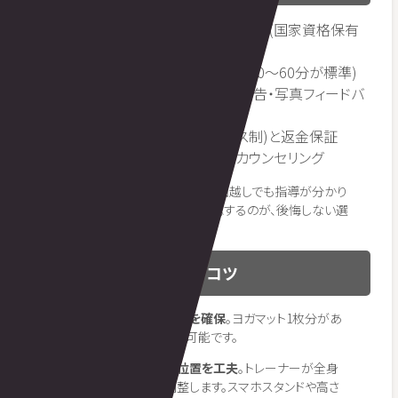
トレーナーの経歴・実績・専門分野(国家資格保有
が安心)
セッション時間と頻度(週1回×30〜60分が標準)
食事指導の有無と方法(LINE報告・写真フィードバ
ック)
料金体系(月額・回数券・コース制)と返金保証
体験セッションの有無と無料カウンセリング
体験セッションを受けてみて「画面越しでも指導が分かり
やすいか」「相性が合うか」を確認するのが、後悔しない選
び方です。
自宅環境を整える3つのコツ
コツ1: 1畳程度のスペースを確保
。ヨガマット1枚分があ
れば多くのトレーニングは可能です。
コツ2: PC・タブレットの位置を工夫
。トレーナーが全身
を見えるカメラ位置に調整します。スマホスタンドや高さ