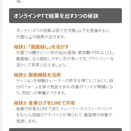
消。
オンラインPTで結果を出す3つの秘訣
オンラインPTの効果は受け方次第。以下を意識すると、
対面以上の結果が出せます。
秘訣1: 「画面越し」を活かす
対面では聞きにくい体の悩み(産後・更年期・PMSなど)も、
画面越しなら相談しやすい方が多いです。プライバシーを
活かして率直に伝えましょう。
秘訣2: 録画機能を活用
セッションを録画(トレーナーの許可を得て)しておくと、自
分のフォームを後で見返せます。改善ポイントが明確にな
り、次回への準備ができます。
秘訣3: 食事ログをLINEで共有
毎食の写真をLINEで送り、トレーナーからフィードバック
をもらう。即座のアドバイスが得られて、食習慣の改善が
加速します。