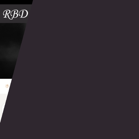
熊本市南区・南熊本のパーソナルジム「RBD」
Me
BLOG
ブログ
ホーム
コラム
ブログ
オンラインパーソナルトレーニングのメリット
オンラインパーソナルトレーニングのメリット5選 |
熊本から全国どこでも本格指導
2026.06.09
ブログ