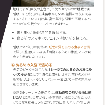
地味ですが、回復の土台として欠かせないのが
睡眠
です。
睡眠中に分泌される
成長ホルモン
は、組織の修復に関与
するとされています(出典: 富士薬品)。睡眠が不足すると、
せっかくの栄養やケアも生きてきません。
まとまった睡眠時間を確保する。
寝る前のスマホ・カフェイン・強い光を控える。
睡眠と体づくりの関係は、
睡眠の質を高める食事と習慣
で詳しく整理しています。「回復するための休養」という観
点でも参考になります。
⑥ ぬるめの入浴で温める
炎症のピークを越えたら、
38〜40℃のぬるめのお湯にゆ
っくり浸かる
ことで全身の血流を促せます。前述のメタ解
析でも、入浴・水浸はリカバリー手法として一定の効果が
報告されています。
薬剤師トレーナーの視点では、
運動直後の熱い長湯は避
けたい
ところ。炎症が強い段階で熱い湯につかると、かえ
って炎症を助長しうるとされます(出典: リハサク/富士薬