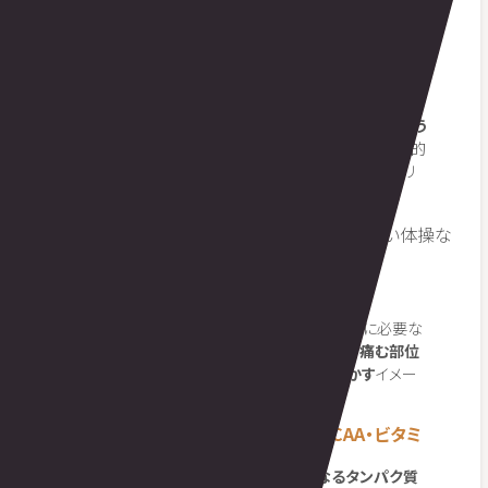
て組織を刺激してしまうことがあります。
気持ちいい範囲
でやさしく行うのが原則です。痛みが強い部位は無理にも
まないでください。
③ アクティブレスト(軽く動く)を取り入れる
「痛いから一日中ゴロゴロ」よりも、
軽く体を動かしたほう
が回復を助ける
という考え方が「アクティブレスト(積極的
休養)」です。前述のメタ解析でも、軽い運動(アクティブリ
カバリー)は筋肉痛の軽減に寄与するとされています。
軽いウォーキング、ゆったりした自転車、軽い体操な
ど。
息が弾まない、心地よい強度
で。
筋肉が伸び縮みすることで血流が促され、修復に必要な
酸素や栄養が巡りやすくなる、という理屈です。
痛む部位
を追い込むのではなく、全身をゆるやかに動かす
イメー
ジで取り入れてください。
④ 栄養を補給する——タンパク質+BCAA・ビタミ
ン
傷ついた筋線維を修復するには、
材料となるタンパク質