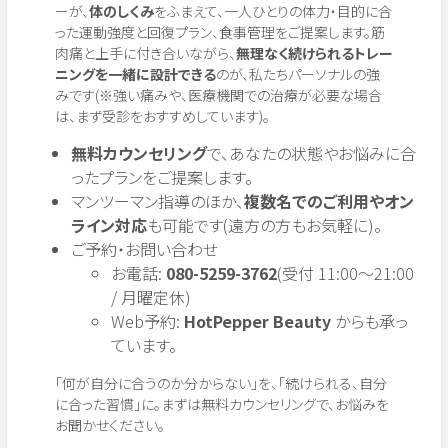
ーが、
体のしくみ
をふまえて、一人ひとりの体力・目的に合
った運動強度と回復プラン、食事管理をご提案します。筋
肉痛と上手に付き合いながら、
無理なく続けられるトレー
ニングを一緒に設計できる
のが、私たちパーソナルの強
みです(※強い痛みや、医療機関での治療が必要な場合
は、まず受診をおすすめしています)。
無料カウンセリング
で、あなたの状態やお悩みに合
ったプランをご提案します。
マンツーマン指導のほか、
複数名でのご利用やオン
ライン対応
も可能です(遠方の方もお気軽に)。
ご予約・お問い合わせ
お電話:
080-5259-3762
(受付 11:00〜21:00
/ 月曜定休)
Web予約:
HotPepper Beauty
からも承っ
ています。
「何が自分に合うのか分からない」を、「続けられる、自分
に合った習慣」に。まずは無料カウンセリングで、お悩みを
お聞かせください。