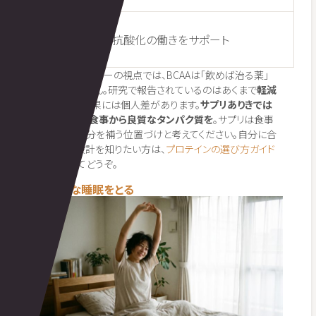
ビタミンC・
抗酸化の働きをサポート
E
薬剤師トレーナーの視点では、BCAAは「飲めば治る薬」
ではありません。研究で報告されているのはあくまで
軽減
の傾向
で、効果には個人差があります。
サプリありきでは
なく、まずは食事から良質なタンパク質を
。サプリは食事
で不足する分を補う位置づけと考えてください。自分に合
った栄養設計を知りたい方は、
プロテインの選び方ガイド
もあわせてどうぞ。
⑤ 十分な睡眠をとる