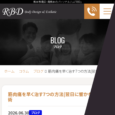
熊本市南区・南熊本のパーソナルジム「RBD」
Me
BLOG
ブログ
ホーム
コラム
ブログ
筋肉痛を早く治す7つの方法|翌日に響かな
筋肉痛を早く治す7つの方法|翌日に響かないケア
術
2026.06.30
ブログ