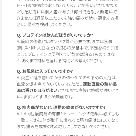
日〜1週間程度で軽くなっていくことが多いとされます。た
だし感じ方には個人差があり、「何日で治る」と断定はで
きません。1週間以上たっても強い痛みが続く・悪化する場
合は、受診を検討してください。
Q. プロテインは飲んだほうがいいですか?
A. 筋肉の修復にはタンパク質が必要です。まずは食事
(肉・魚・卵・大豆など)で摂るのが基本で、不足を補う手段
としてプロテインは便利です。「飲めば治る」ものではな
く、あくまで材料を届ける補助とお考えください。
Q. お風呂は入っていいですか?
A. 炎症が落ち着いてからの38〜40℃のぬるめの入浴は、
血流を促す点で向いています。ただし
運動直後の熱い長
湯は避けたほうがよい
とされます。直後に熱感が強いとき
は、まず冷やすほうが無難です。
Q. 筋肉痛がないと、運動の効果がないのですか?
A. いいえ。筋肉痛の有無とトレーニングの効果は必ずしも
一致しません。体が動作に慣れると筋肉痛は出にくくなり
ます。痛みを成果のものさしにしすぎないでください。