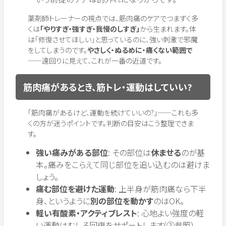
薬剤師トレーナーの視点では、筋肉痛のケアでつまずく多
くは
「やりすぎ・強すぎ・我慢のしすぎ」
から生まれます。体
は「修復させてほしい」と思っているのに、強い刺激で邪魔
をしてしまうのです。
やさしく・ぬるめに・痛くない範囲で
——遠回りに見えて、これが一番の近道です。
筋肉痛があるとき、筋トレ・運動はしていい?
「筋肉痛があるけど、運動を続けていいの?」——これも多
くの方が迷うポイントです。判断の目安はこう整理できま
す。
強い痛みがある部位
: その部位は
休ませる
のが基
本。痛みをこらえて同じ部位を追い込むのは避けま
しょう。
痛む部位を避けた運動
: 上半身が筋肉痛なら下半
身、というように
別の部位を動かす
のはOK。
軽い有酸素・アクティブレスト
: 心地よい強度の軽
い運動はむしろ回復をサポートします(③参照)。