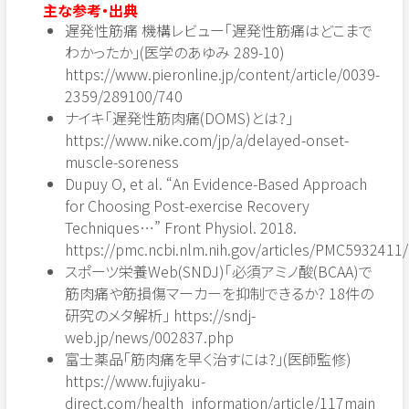
主な参考・出典
遅発性筋痛 機構レビュー「遅発性筋痛はどこまで
わかったか」(医学のあゆみ 289-10)
https://www.pieronline.jp/content/article/0039-
2359/289100/740
ナイキ「遅発性筋肉痛(DOMS)とは?」
https://www.nike.com/jp/a/delayed-onset-
muscle-soreness
Dupuy O, et al. “An Evidence-Based Approach
for Choosing Post-exercise Recovery
Techniques…” Front Physiol. 2018.
https://pmc.ncbi.nlm.nih.gov/articles/PMC5932411/
スポーツ栄養Web(SNDJ)「必須アミノ酸(BCAA)で
筋肉痛や筋損傷マーカーを抑制できるか? 18件の
研究のメタ解析」 https://sndj-
web.jp/news/002837.php
富士薬品「筋肉痛を早く治すには?」(医師監修)
https://www.fujiyaku-
direct.com/health_information/article/117main