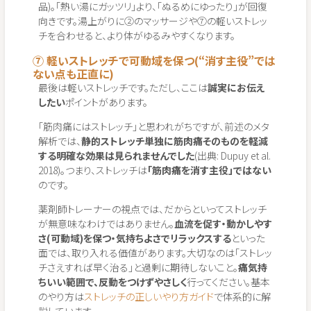
品)。「熱い湯にガッツリ」より、「ぬるめにゆったり」が回復
向きです。湯上がりに②のマッサージや⑦の軽いストレッ
チを合わせると、より体がゆるみやすくなります。
⑦ 軽いストレッチで可動域を保つ(“消す主役”では
ない点も正直に)
最後は軽いストレッチです。ただし、ここは
誠実にお伝え
したい
ポイントがあります。
「筋肉痛にはストレッチ」と思われがちですが、前述のメタ
解析では、
静的ストレッチ単独に筋肉痛そのものを軽減
する明確な効果は見られませんでした
(出典: Dupuy et al.
2018)。つまり、ストレッチは
「筋肉痛を消す主役」ではない
のです。
薬剤師トレーナーの視点では、だからといってストレッチ
が無意味なわけではありません。
血流を促す・動かしやす
さ(可動域)を保つ・気持ちよさでリラックスする
といった
面では、取り入れる価値があります。大切なのは「ストレッ
チさえすれば早く治る」と過剰に期待しないこと。
痛気持
ちいい範囲で、反動をつけずやさしく
行ってください。基本
のやり方は
ストレッチの正しいやり方ガイド
で体系的に解
説しています。