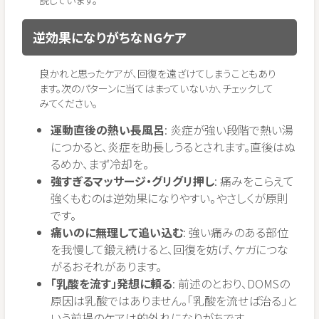
逆効果になりがちなNGケア
良かれと思ったケアが、回復を遠ざけてしまうこともあり
ます。次のパターンに当てはまっていないか、チェックして
みてください。
運動直後の熱い長風呂
: 炎症が強い段階で熱い湯
につかると、炎症を助長しうるとされます。直後はぬ
るめか、まず冷却を。
強すぎるマッサージ・グリグリ押し
: 痛みをこらえて
強くもむのは逆効果になりやすい。やさしくが原則
です。
痛いのに無理して追い込む
: 強い痛みのある部位
を我慢して鍛え続けると、回復を妨げ、ケガにつな
がるおそれがあります。
「乳酸を流す」発想に頼る
: 前述のとおり、DOMSの
原因は乳酸ではありません。「乳酸を流せば治る」と
いう前提のケアは的外れになりがちです。