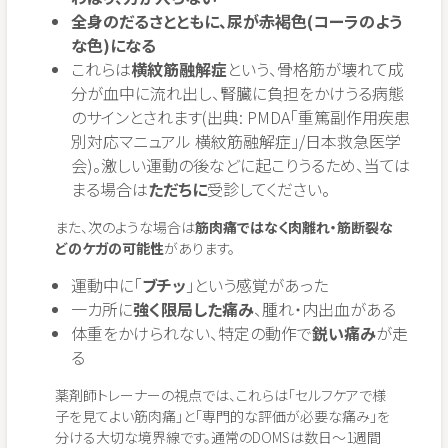
全身のだるさとともに、尿が赤褐色(コーラのよう
な色)になる
これらは
横紋筋融解症
という、骨格筋が壊れて成
分が血中に流れ出し、腎臓に負担をかけうる病態
のサインとされます(出典: PMDA「重篤副作用疾患
別対応マニュアル 横紋筋融解症」/日本救急医学
会)。激しい運動の後などに起こりうるため、当ては
まる場合は
ただちに
受診してください。
また、次のような場合は
筋肉痛ではなく肉離れ・筋断裂な
どのケガの可能性
があります。
運動中に「
ブチッ
」という感覚があった
一カ所に
強く限局した痛み
、腫れ・内出血がある
体重をかけられない、特定の動作で
鋭い痛み
が走
る
薬剤師トレーナーの視点では、これらは「セルフケアで様
子を見てよい筋肉痛」と「専門的な評価が必要な痛み」を
分ける大切な境界線です。通常のDOMSは数日〜1週間