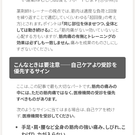
薬剤師トレーナーの視点では、筋肉は適度な負荷と回復
を繰り返すことで適応していく(いわゆる「超回復」の考え
方)とされます。ポイントは
「同じ部位を休ませつつ、全体と
しては動き続ける」
こと。「筋肉痛がない=効いていない」と
心配する方もいますが、
筋肉痛の有無とトレーニングの
効果は必ずしも一致しません
。痛みを成果のものさしにし
すぎないでください。
こんなときは要注意——自己ケアより受診を
優先するサイン
ここは、この記事で最も大切なパートです。
筋肉の痛みの
中には、ただの筋肉痛ではなく、医療機関の受診を優先
すべきものがあります。
次のようなサインに当てはまる場合は、自己ケアを続け
ず、
医療機関を受診してください
。
手足・肩・腰など全身の筋肉の強い痛み、しびれ、こ
わばり、力が入らない