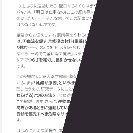
「久しぶりに運動したら、翌日からふくらはぎや太ももが
バキバキ」「明日は仕事なのに、この筋肉痛を少しでも早く
楽にしたい」——そんな思いでこの記事にたどり着いた方
は少なくないはずです。
結論からお伝えします。筋肉痛をやわらげるケアのカギ
は、
①血流を促す ②修復の材料(栄養)を届ける ③しっか
り休む
——この3つを正しく組み合わせることです。残念
ながら「一晩で完全に消す魔法」はありませんが、正しい
ケアで
つらさを軽くし、長引かせないこと
は十分に現実的
です。
この記事では、東大薬学部卒・薬剤師トレーナーの視点
から、まず
「乳酸が原因」という根強い誤解
を科学的に整
理したうえで、研究データにもとづく
筋肉痛を早く治す(や
わらげる)7つの方法
を、なぜ効くのか・やりすぎの注意つ
きで解説します。さらに、
逆効果になりがちなNGケア
、
筋
肉痛があるときに運動していいのか
、そして
自己ケアより
受診を優先すべき危険なサイン
まで、誠実にお伝えしま
す。
はじめに大切な前提を。本記事は一般的な健康・運動情