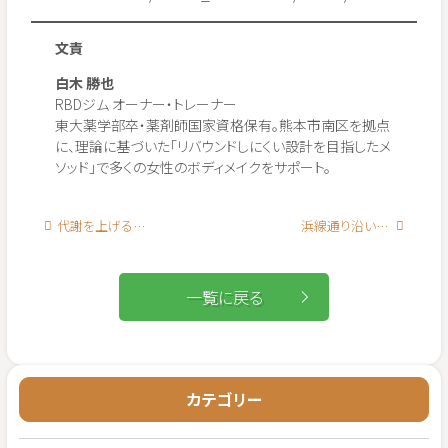
文責
白木 勝也
RBDジム オーナー・トレーナー
東大薬学部卒・薬剤師国家資格保有。熊本市南区を拠点
に、理論に基づいた「リバウンドしにくい設計を目指したメ
ソッド」で多くの女性のボディメイクをサポート。
代謝を上げる食材TOP10|毎日食べたい痩せ体質メニュー
浜線通り沿いのパーソナルジム|熊本市南区出仲間 RBDジム
一覧に戻る
カテゴリー