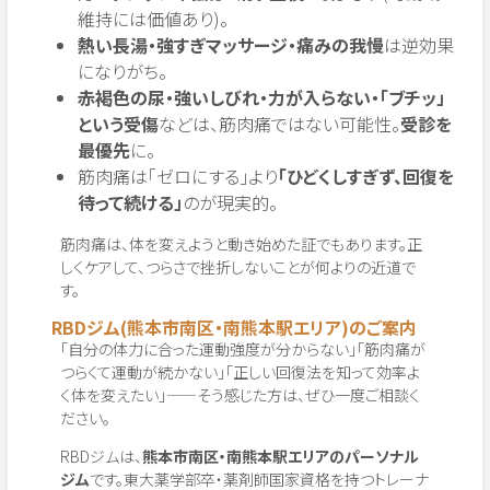
維持には価値あり)。
熱い長湯・強すぎマッサージ・痛みの我慢
は逆効果
になりがち。
赤褐色の尿・強いしびれ・力が入らない・「ブチッ」
という受傷
などは、筋肉痛ではない可能性。
受診を
最優先
に。
筋肉痛は「ゼロにする」より
「ひどくしすぎず、回復を
待って続ける」
のが現実的。
筋肉痛は、体を変えようと動き始めた証でもあります。正
しくケアして、つらさで挫折しないことが何よりの近道で
す。
RBDジム(熊本市南区・南熊本駅エリア)のご案内
「自分の体力に合った運動強度が分からない」「筋肉痛が
つらくて運動が続かない」「正しい回復法を知って効率よ
く体を変えたい」——そう感じた方は、ぜひ一度ご相談く
ださい。
RBDジムは、
熊本市南区・南熊本駅エリアのパーソナル
ジム
です。東大薬学部卒・薬剤師国家資格を持つトレーナ