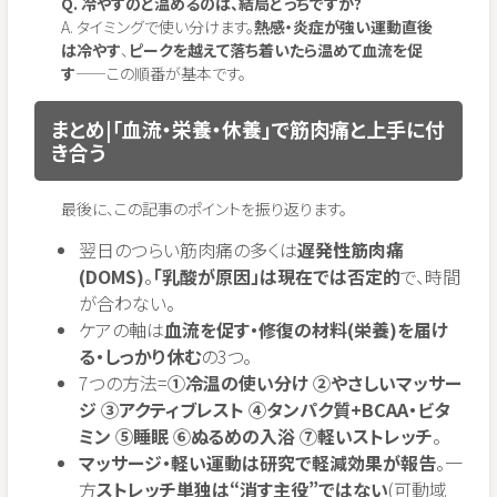
Q. 冷やすのと温めるのは、結局どっちですか?
A. タイミングで使い分けます。
熱感・炎症が強い運動直後
は冷やす
、
ピークを越えて落ち着いたら温めて血流を促
す
——この順番が基本です。
まとめ|「血流・栄養・休養」で筋肉痛と上手に付
き合う
最後に、この記事のポイントを振り返ります。
翌日のつらい筋肉痛の多くは
遅発性筋肉痛
(DOMS)
。
「乳酸が原因」は現在では否定的
で、時間
が合わない。
ケアの軸は
血流を促す・修復の材料(栄養)を届け
る・しっかり休む
の3つ。
7つの方法=
①冷温の使い分け ②やさしいマッサー
ジ ③アクティブレスト ④タンパク質+BCAA・ビタ
ミン ⑤睡眠 ⑥ぬるめの入浴 ⑦軽いストレッチ
。
マッサージ・軽い運動は研究で軽減効果が報告
。一
方
ストレッチ単独は“消す主役”ではない
(可動域