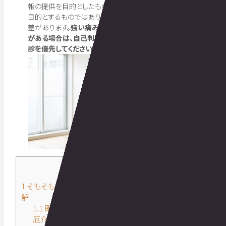
報の提供を目的としたもので、特定の症状の診断・治療を
目的とするものではありません。効果の感じ方には個人
差があります。
強い痛みやしびれ、後述する危険なサイン
がある場合は、自己判断でケアを続けず、医療機関の受
診を優先してください。
目次
[
hide
]
1
そもそも筋肉痛はなぜ起こる?「乳酸が原因」は実は誤
解
1.1
即発性と遅発性(DOMS)——時間差で来る痛みが
厄介