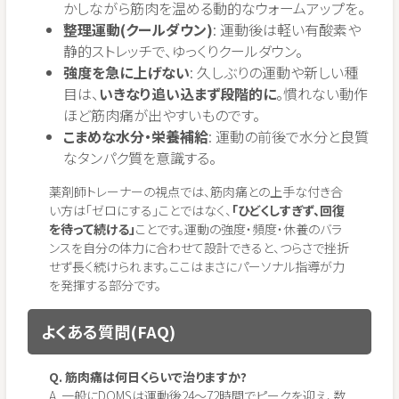
かしながら筋肉を温める動的なウォームアップを。
整理運動(クールダウン)
: 運動後は軽い有酸素や
静的ストレッチで、ゆっくりクールダウン。
強度を急に上げない
: 久しぶりの運動や新しい種
目は、
いきなり追い込まず段階的に
。慣れない動作
ほど筋肉痛が出やすいものです。
こまめな水分・栄養補給
: 運動の前後で水分と良質
なタンパク質を意識する。
薬剤師トレーナーの視点では、筋肉痛との上手な付き合
い方は「ゼロにする」ことではなく、
「ひどくしすぎず、回復
を待って続ける」
ことです。運動の強度・頻度・休養のバラ
ンスを自分の体力に合わせて設計できると、つらさで挫折
せず長く続けられます。ここはまさにパーソナル指導が力
を発揮する部分です。
よくある質問(FAQ)
Q. 筋肉痛は何日くらいで治りますか?
A. 一般にDOMSは運動後24〜72時間でピークを迎え、数