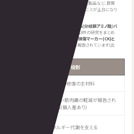
が欠かせません。肉・魚・卵・大豆製品・乳製品など、良質
なタンパク質を毎食コンスタントに摂ることが土台になり
ます。
そのうえで注目されているのが
BCAA(分岐鎖アミノ酸/バ
リン・ロイシン・イソロイシン)
です。18件の研究をまとめ
たメタ解析では、
BCAAの摂取が筋損傷マーカー(CK)と
遅発性筋肉痛を有意に抑制した
と報告されています(出
典: スポーツ栄養Web/SNDJ)。
栄養素
期待される役割
タンパク質
筋線維の修復の主材料
BCAA(ロイ
筋損傷・筋肉痛の軽減が報告され
シン等)
ている(個人差あり)
ビタミンB
エネルギー代謝を支える
群