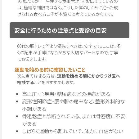
す。私たちが「一生使える食事管理」をお伝えしているの
は、極端な制限ではなく、こうした体のしくみに沿った続
けられる食べ方こそが本質だと考えているからです。
安全に行うための注意点と受診の目安
60代の筋トレで何より優先すべきは、安全です。ここは、多
くの記事が手薄になりがちな大切なパートなので、丁寧
にお伝えします。
運動を始める前に確認したいこと
次に当てはまる方は、
運動を始める前にかかりつけ医へ
相談する
ことをおすすめします。
高血圧・心疾患・糖尿病などの持病がある
変形性関節症・腰や膝の痛みなど、整形外科的な
不調がある
骨粗鬆症と診断されている、または骨密度に不安
がある
しばらく運動から離れていて、体力に自信がない