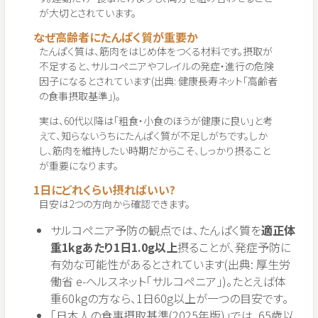
が大切とされています。
なぜ高齢者にたんぱく質が重要か
たんぱく質は、筋肉をはじめ体をつくる材料です。摂取が
不足すると、サルコペニアやフレイルの発症・進行の危険
因子になるとされています(出典: 健康長寿ネット「高齢者
の食事摂取基準」)。
実は、60代以降は「粗食・小食のほうが健康に良い」と考
えて、知らないうちにたんぱく質が不足しがちです。しか
し、筋肉を維持したい時期だからこそ、しっかり摂ること
が重要になります。
1日にどれくらい摂ればいい?
目安は2つの方向から確認できます。
サルコペニア予防の観点では、たんぱく質を
適正体
重1kgあたり1日1.0g以上
摂ることが、発症予防に
有効な可能性があるとされています(出典: 厚生労
働省 e-ヘルスネット「サルコペニア」)。たとえば体
重60kgの方なら、1日60g以上が一つの目安です。
「日本人の食事摂取基準(2025年版)」では、65歳以