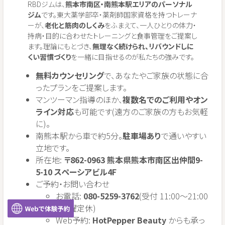
RBDジムは、
熊本市南区・南熊本駅エリアのパーソナル
ジム
です。東大薬学部卒・薬剤師国家資格を持つトレーナ
ーが、
老化と筋肉のしくみ
をふまえて、一人ひとりの体力・
持病・目的に合わせたトレーニングと食事管理をご提案し
ます。理論にもとづき、
無理なく続けられ、リバウンドしに
くい習慣づくり
を一緒に目指せるのが私たちの強みです。
無料カウンセリング
で、あなたやご家族の状態に合
ったプランをご提案します。
マンツーマン指導のほか、
複数名でのご利用やオン
ライン対応
も可能です(遠方のご家族の方もお気軽
に)。
南熊本駅から車で約5分。
駐車場あり
で通いやすい
立地です。
所在地:
〒862-0963 熊本県熊本市南区出仲間9-
5-10 スペーシアビル4F
ご予約・お問い合わせ
お電話:
080-5259-3762
(受付 11:00〜21:00
/ 月曜定休)
Web予約:
HotPepper Beauty
からも承っ