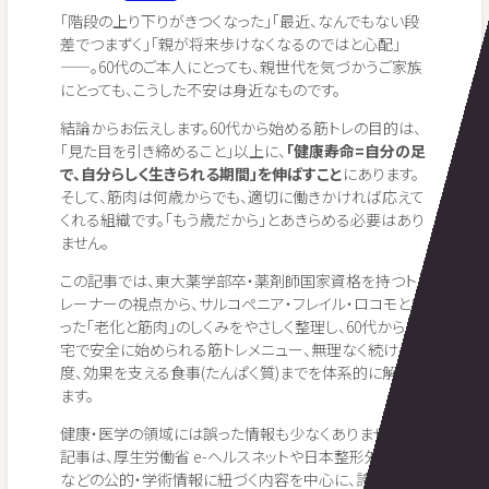
「階段の上り下りがきつくなった」「最近、なんでもない段
差でつまずく」「親が将来歩けなくなるのではと心配」
——。60代のご本人にとっても、親世代を気づかうご家族
にとっても、こうした不安は身近なものです。
結論からお伝えします。60代から始める筋トレの目的は、
「見た目を引き締めること」以上に、
「健康寿命=自分の足
で、自分らしく生きられる期間」を伸ばすこと
にあります。
そして、筋肉は何歳からでも、適切に働きかければ応えて
くれる組織です。「もう歳だから」とあきらめる必要はあり
ません。
この記事では、東大薬学部卒・薬剤師国家資格を持つト
レーナーの視点から、サルコペニア・フレイル・ロコモとい
った「老化と筋肉」のしくみをやさしく整理し、60代から自
宅で安全に始められる筋トレメニュー、無理なく続ける頻
度、効果を支える食事(たんぱく質)までを体系的に解説し
ます。
健康・医学の領域には誤った情報も少なくありません。本
記事は、厚生労働省 e-ヘルスネットや日本整形外科学会
などの公的・学術情報に紐づく内容を中心に、誇張せず、