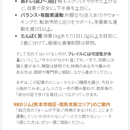
筋トレ(週2〜3回)
:椅子スクワットやかかと上げな
ど、自重で安全に。下半身を土台に。
バランス・有酸素運動
:片脚立ち(支えあり)やウォー
キングで、転倒予防と巡りをサポート。多要素な運
動を週3日以上。
たんぱく質
:体重1kgあたり1日1.0g以上を目安に、
3食に分けて。極端な食事制限は禁物。
そして忘れてはいけないのが、
フレイルには可逆性があ
る
ということ。「今からが分かれ道」です。一方で、効果には
個人差があり、無理は禁物です。持病のある方や痛みの
ある方は、医師や専門家に相談しながら進めてください。
まずは、この記事のメニューから1〜2種類を選び、今日か
ら始めてみましょう。小さな一歩の積み重ねが、数年後の
「自分の足で歩ける毎日」につながっていきます。
RBDジム(熊本市南区・南熊本駅エリア)のご案内
「自己流のフォームが不安」「持病があるけれど、どこまで
運動していいか分からない」「一人だと続かない」——そ
う感じた方は、ぜひ一度ご相談ください。