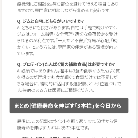
療機関にご相談を。痛む部位を避けて行える種目もあり
ますので、専門家に相談しながら進めると安心です。
Q. ジムと自宅、どちらがいいですか?
A. どちらにも良さがあります。自宅は手軽で続けやすく、
ジムはフォーム指導・安全管理・適切な負荷設定を受け
られるのが利点です。「一人だと不安」「持病が心配」「続
かない」という方には、専門家の伴走がある環境が向い
ています。
Q. プロテイン(たんぱく質の補助食品)は必要ですか?
A. 必須ではありません。基本は3食の食事からたんぱく質
を摂るのが理想です。食が細くて食事だけでは不足しが
ちな場合に、補助的に活用する選択肢、という位置づけで
す。持病のある方は医師にご相談ください。
まとめ|健康寿命を伸ばす「3本柱」を今日から
最後に、この記事のポイントを振り返ります。60代から健
康寿命を伸ばすカギは、次の3本柱です。