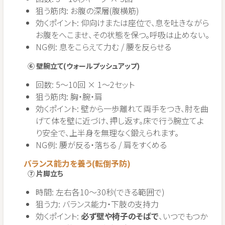
狙う筋肉: お腹の深層(腹横筋)
効くポイント: 仰向けまたは座位で、息を吐きながら
お腹をへこませ、その状態を保つ。呼吸は止めない。
NG例: 息をこらえて力む / 腰を反らせる
⑥ 壁腕立て(ウォールプッシュアップ)
回数: 5〜10回 × 1〜2セット
狙う筋肉: 胸・腕・肩
効くポイント: 壁から一歩離れて両手をつき、肘を曲
げて体を壁に近づけ、押し返す。床で行う腕立てよ
り安全で、上半身を無理なく鍛えられます。
NG例: 腰が反る・落ちる / 肩をすくめる
バランス能力を養う(転倒予防)
⑦ 片脚立ち
時間: 左右各10〜30秒(できる範囲で)
狙う力: バランス能力・下肢の支持力
効くポイント:
必ず壁や椅子のそばで
、いつでもつか