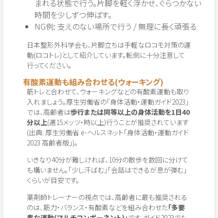
まれる状態で行う。片脚を軽く浮かせ、ぐらつかない
時間を少しずつ伸ばす。
NG例: 支えのない場所で行う / 無理に長く頑張る
日本整形外科学会も、片脚立ちは手軽なロコモ対策の運
動(ロコトレ)として紹介しています。転倒に十分注意して
行ってください。
有酸素運動も組み合わせる(ウォーキング)
筋トレと合わせて、ウォーキングなどの有酸素運動も取り
入れましょう。厚生労働省の「身体活動・運動ガイド2023」
では、高齢者は
歩行または同等以上の身体活動を1日40
分以上
(週15メッツ・時以上)行うことが推奨されています
(出典: 厚生労働省 e-ヘルスネット「身体活動・運動ガイド
2023 高齢者版」)。
いきなり40分が難しければ、10分の散歩を数回に分けて
も構いません。「少し汗ばむ」「会話はできるが息が弾む」
くらいが目安です。
薬剤師トレーナーの視点では、高齢者に最も推奨される
のは、筋力・バランス・有酸素などを組み合わせた
「多要
素な運動(マルチコンポーネント)」
です。ガイド2023でも、