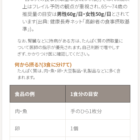
上はフレイル予防の観点が重視され、65〜74歳の
推奨量の目安は
男性60g/日・女性50g/日
とされて
います(出典: 健康長寿ネット「高齢者の食事摂取基
準」)。
なお、腎臓などに持病がある方は、たんぱく質の摂取量に
ついて医師の指示が優先されます。自己判断で増やしす
ぎず、かかりつけ医に確認してください。
何から摂る?(3食に分けて)
たんぱく質は、肉・魚・卵・大豆製品・乳製品などに多く含
まれます。
食品の例
1食分の目安
肉・魚
手のひら1枚分
卵
1個