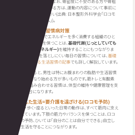
したいポイントです。なお、骨密度に不安のある方や骨粗
鬆症と診断されている方は、運動の内容について事前に
医師へご相談ください(出典: 日本整形外科学会「ロコモ
ティブシンドローム」)。
基礎代謝・生活習慣病対策
筋肉は、体の中でエネルギーを多く消費する組織のひと
つです。筋肉量を保つことは、
基礎代謝(じっとしていても
消費されるエネルギー)
を維持することにもつながりま
す。基礎代謝を落としにくい毎日の習慣については、
基礎
代謝を上げる生活習慣の記事
でも詳しく解説しています。
60代になると、男性は特にお腹まわりの脂肪や生活習慣
病が気になり始める方が多いものです。筋トレと有酸素
運動を組み合わせる習慣は、体型の維持や健康管理を支
える土台になります。
自立した生活=要介護を遠ざける(ロコモ予防)
立つ・歩く・座るといった日常の動作は、すべて筋肉に支え
られています。下肢の筋力やバランスを保つことは、ロコ
モの予防、ひいては「自分のことは自分でできる」自立し
た生活を守ることにつながります。