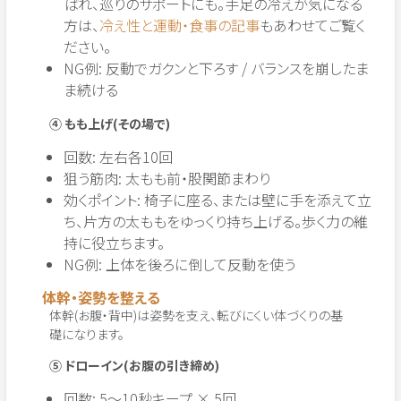
ばれ、巡りのサポートにも。手足の冷えが気になる
方は、
冷え性と運動・食事の記事
もあわせてご覧く
ださい。
NG例: 反動でガクンと下ろす / バランスを崩したま
ま続ける
④ もも上げ(その場で)
回数: 左右各10回
狙う筋肉: 太もも前・股関節まわり
効くポイント: 椅子に座る、または壁に手を添えて立
ち、片方の太ももをゆっくり持ち上げる。歩く力の維
持に役立ちます。
NG例: 上体を後ろに倒して反動を使う
体幹・姿勢を整える
体幹(お腹・背中)は姿勢を支え、転びにくい体づくりの基
礎になります。
⑤ ドローイン(お腹の引き締め)
回数: 5〜10秒キープ × 5回