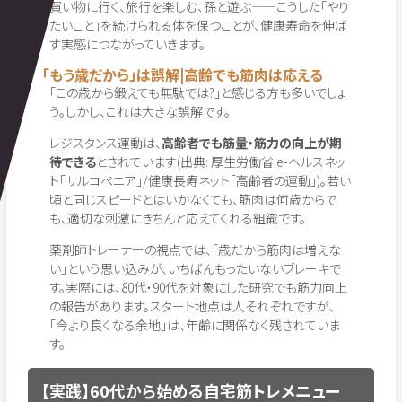
買い物に行く、旅行を楽しむ、孫と遊ぶ——こうした「やり
たいこと」を続けられる体を保つことが、健康寿命を伸ば
す実感につながっていきます。
「もう歳だから」は誤解|高齢でも筋肉は応える
「この歳から鍛えても無駄では?」と感じる方も多いでしょ
う。しかし、これは大きな誤解です。
レジスタンス運動は、
高齢者でも筋量・筋力の向上が期
待できる
とされています(出典: 厚生労働省 e-ヘルスネッ
ト「サルコペニア」/健康長寿ネット「高齢者の運動」)。若い
頃と同じスピードとはいかなくても、筋肉は何歳からで
も、適切な刺激にきちんと応えてくれる組織です。
薬剤師トレーナーの視点では、「歳だから筋肉は増えな
い」という思い込みが、いちばんもったいないブレーキで
す。実際には、80代・90代を対象にした研究でも筋力向上
の報告があります。スタート地点は人それぞれですが、
「今より良くなる余地」は、年齢に関係なく残されていま
す。
【実践】60代から始める自宅筋トレメニュー