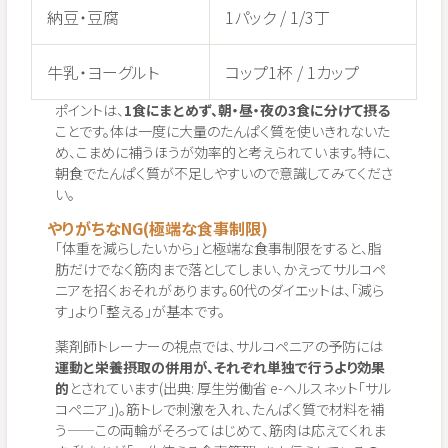
納豆・豆腐
1パック / 1/3丁
牛乳・ヨーグルト
コップ1杯 / 1カップ
ポイントは、
1食にまとめず、朝・昼・夜の3食に分けて摂る
ことです。体は一度に大量のたんぱく質を使いきれないた
め、こまめに補うほうが効率的と考えられています。特に、
朝食でたんぱく質が不足しやすいので意識してみてくださ
い。
やりがちなNG(極端な食事制限)
「体重を減らしたいから」と極端な食事制限をすると、脂
肪だけでなく筋肉まで落としてしまい、かえってサルコペ
ニアを招くおそれがあります。60代のダイエットは、「減ら
す」より「整える」が基本です。
薬剤師トレーナーの視点では、サルコペニアの予防には
運動と栄養摂取の併用が、それぞれ単独で行うより効果
的
とされています(出典: 厚生労働省 e-ヘルスネット「サル
コペニア」)。筋トレで刺激を入れ、たんぱく質で材料を補
う——この両輪がそろってはじめて、筋肉は応えてくれま