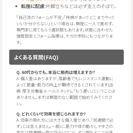
転倒に配慮
:片脚立ちなどは必ず支えのそばで。
「自己流のフォームが不安」「持病があってどこまでやって
いいか分からない」という場合は、無理に一人で進めず、
専門家に見てもらう選択肢もあります。状態に合わせた
強度設定とフォーム指導は、ケガの予防にもつながりま
す。
よくある質問(FAQ)
Q. 60代からでも、本当に筋肉は増えますか?
A. 個人差はありますが、高齢者でもレジスタンス運動に
よって筋量・筋力の向上が期待できるとされています(出
典: 厚生労働省 e-ヘルスネット)。「もう遅い」ということは
ありません。まずは無理のない範囲で始めてみてくださ
い。
Q. どれくらいで効果を感じられますか?
A. 効果の現れ方には大きな個人差があり、「何週間で必
ず」とは言えません。一般に、筋力や体の動かしやすさの
変化は数週間〜数か月かけて少しずつ現れることが多