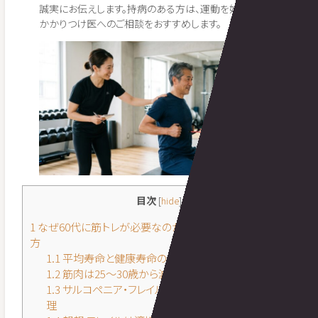
誠実にお伝えします。持病のある方は、運動を始める前に
かかりつけ医へのご相談をおすすめします。
目次
[
hide
]
1
なぜ60代に筋トレが必要なのか|「健康寿命」という考え
方
1.1
平均寿命と健康寿命の差を知る
1.2
筋肉は25〜30歳から減り続ける(サルコペニア)
1.3
サルコペニア・フレイル・ロコモの違いをやさしく整
理