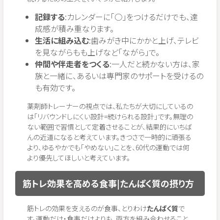
記録する
:カレンダーに「○」をつけるだけでも、達
成感が積み重なります。
生活に組み込む
:歯みがき中にかかと上げ、テレビ
を見ながらもも上げなど「ながら」で。
仲間や伴走者をつくる
:一人だと続かない方は、家
族と一緒に、あるいは専門家のサポートを受けるの
も有効です。
薬剤師トレーナーの視点では、私たちが大切にしているの
は「リバウンドしにくい設計=続けられる設計」です。無理の
ない範囲で習慣として定着させることが、結果的にいちば
んの近道になると考えています。きつさで一時的に頑張る
より、ゆるやかでも「やめない」ことを、60代の運動では何
より優先してほしいと考えています。
筋トレ効果を高める食事|たんぱく質の摂り方
筋トレの効果を支えるのが食事、とりわけ
たんぱく質
で
す。運動だけ・食事だけよりも、両方を組み合わせること