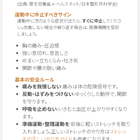
(出典: 厚生労働省 e-ヘルスネット/日本整形外科学会)
運動中に中止すべきサイン
運動中に次のような症状が出たら、
すぐに中止
してくださ
い。改善しない場合や繰り返す場合は、医療機関を受診
しましょう。
胸の痛み・圧迫感
強い息切れ、息苦しさ
めまい・立ちくらみ・吐き気
関節や腰の鋭い痛み
基本の安全ルール
痛みを我慢しない
:痛みは体の危険信号です。
反動・はずみをつけない
:ゆっくりした動作で、関節
を守ります。
呼吸を止めない
:いきむと血圧が上がりやすくなり
ます。
準備運動・整理運動を
:前後に軽いストレッチを取り
入れましょう。正しいストレッチのやり方は
ストレッ
チの正しいやり方ガイド
も参考になります。