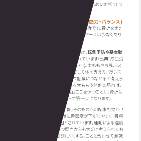
じ結果を保証するものではない点を、はじめにお断りして
おきます。
転倒・骨折の予防につながる(下肢筋力・バランス)
高齢期に特に怖いのが、転倒による骨折です。骨折をきっ
かけに寝たきりや要介護につながるケースは少なくあり
ません。
レジスタンス運動(いわゆる筋トレ)は、
転倒予防や基本動
作能力の改善に効果がある
とされています(出典: 厚生労
働省 e-ヘルスネット「サルコペニア」)。太ももやお尻、ふく
らはぎといった下半身の筋力、そして体を支えるバランス
能力を養うことが、転倒のリスク低減につながると考えら
れています。日々の動きを支える太ももや体幹の筋肉は、
いわば「転ばないための保険」。ここを保つことが、骨折に
つながる転倒そのものを減らす第一歩になります。
また、骨折を防ぐうえでは「骨」そのものへの配慮も欠かせ
ません。特に女性は閉経後に骨密度が下がりやすく、骨粗
鬆症は骨折のリスク要因とされています。運動による適度
な刺激は骨の健康を保つ観点からも大切と考えられてお
り、筋力・バランスで「転びにくくする」ことと合わせて意識