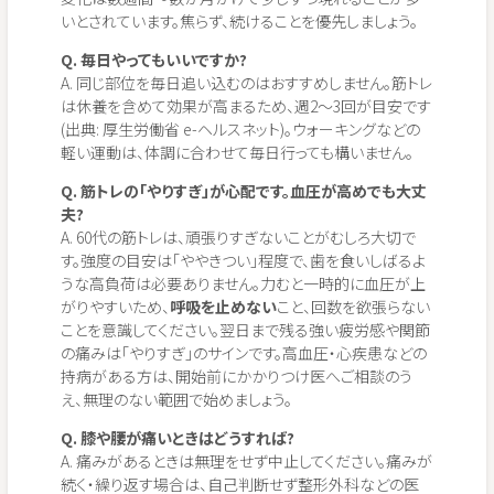
いとされています。焦らず、続けることを優先しましょう。
Q. 毎日やってもいいですか?
A. 同じ部位を毎日追い込むのはおすすめしません。筋トレ
は休養を含めて効果が高まるため、週2〜3回が目安です
(出典: 厚生労働省 e-ヘルスネット)。ウォーキングなどの
軽い運動は、体調に合わせて毎日行っても構いません。
Q. 筋トレの「やりすぎ」が心配です。血圧が高めでも大丈
夫?
A. 60代の筋トレは、頑張りすぎないことがむしろ大切で
す。強度の目安は「ややきつい」程度で、歯を食いしばるよ
うな高負荷は必要ありません。力むと一時的に血圧が上
がりやすいため、
呼吸を止めない
こと、回数を欲張らない
ことを意識してください。翌日まで残る強い疲労感や関節
の痛みは「やりすぎ」のサインです。高血圧・心疾患などの
持病がある方は、開始前にかかりつけ医へご相談のう
え、無理のない範囲で始めましょう。
Q. 膝や腰が痛いときはどうすれば?
A. 痛みがあるときは無理をせず中止してください。痛みが
続く・繰り返す場合は、自己判断せず整形外科などの医