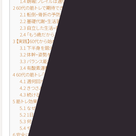
1.4
朗報:フレイルは適切な対策で戻りうる(可逆性)
2
60代の筋トレで期待できる健康効果
2.1
転倒・骨折の予防につながる(下肢筋力・バランス)
2.2
基礎代謝・生活習慣病対策
2.3
自立した生活=要介護を遠ざける(ロコモ予防)
2.4
「もう歳だから」は誤解|高齢でも筋肉は応える
3
【実践】60代から始める自宅筋トレメニュー(自重)
3.1
下半身を鍛える(土台づくり)
3.2
体幹・姿勢を整える
3.3
バランス能力を養う(転倒予防)
3.4
有酸素運動も組み合わせる(ウォーキング)
4
60代の筋トレ「頻度・強度・続け方」
4.1
週何回がいい?
4.2
きつさより継続|「ややきつい」を目安に
4.3
続けるコツ(記録・ながら・伴走)
5
筋トレ効果を高める食事|たんぱく質の摂り方
5.1
なぜ高齢者にたんぱく質が重要か
5.2
1日にどれくらい摂ればいい?
5.3
何から摂る?(3食に分けて)
5.4
やりがちなNG(極端な食事制限)
6
安全に行うための注意点と受診の目安