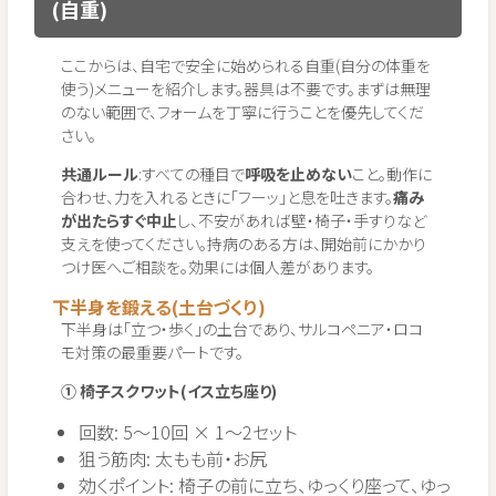
(自重)
ここからは、自宅で安全に始められる自重(自分の体重を
使う)メニューを紹介します。器具は不要です。まずは無理
のない範囲で、フォームを丁寧に行うことを優先してくだ
さい。
共通ルール
:すべての種目で
呼吸を止めない
こと。動作に
合わせ、力を入れるときに「フーッ」と息を吐きます。
痛み
が出たらすぐ中止
し、不安があれば壁・椅子・手すりなど
支えを使ってください。持病のある方は、開始前にかかり
つけ医へご相談を。効果には個人差があります。
下半身を鍛える(土台づくり)
下半身は「立つ・歩く」の土台であり、サルコペニア・ロコ
モ対策の最重要パートです。
① 椅子スクワット(イス立ち座り)
回数: 5〜10回 × 1〜2セット
狙う筋肉: 太もも前・お尻
効くポイント: 椅子の前に立ち、ゆっくり座って、ゆっ