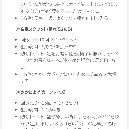
くり立つ。膝がつま先より大きく前に出ないように。
不安な方は浅く腰を下ろすだけでもOK。
NG例: 反動で勢いよく立つ / 膝が内側に入る
② 自重スクワット(慣れてきたら)
回数: 5〜10回 × 1〜2セット
狙う筋肉: 太もも・お尻・体幹
効くポイント: 足を肩幅に開き、椅子に腰かけるイメ
ージでお尻を後ろへ。膝が痛む場合は深く下げな
い。
NG例: かかとが浮く / 背中を丸める / 痛みを我慢
する
③ かかと上げ(カーフレイズ)
回数: 10〜15回 × 1〜2セット
狙う筋肉: ふくらはぎ
効くポイント: 壁や椅子の背に手を添え、かかとをゆ
っくり上げ下げ。ふくらはぎは「第二の心臓」とも呼