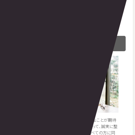
薬剤師トレーナーの視点では、「可逆性がある」という点
が60代の運動を考えるうえで決定的に重要です。だからこ
そ、筋トレは「もう手遅れ」ではなく「今からが分かれ道」。
今日の小さな一歩が、数年後の自立につながっていきま
す。
60代の筋トレで期待できる健康効果
では、60代で筋トレを行うと、具体的にどんなことが期待
できるのでしょうか。ここでも公的情報に沿って、誠実に整
理します。なお、効果には
個人差
があり、すべての方に同